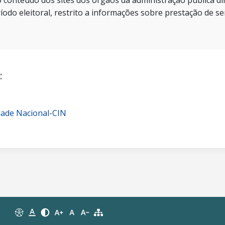
 conteúdo dos sites dos órgãos da administração pública dir
íodo eleitoral, restrito a informações sobre prestação de se
:
dade Nacional-CIN