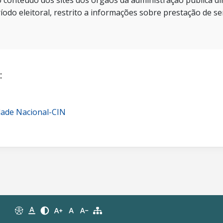
 conteúdo dos sites dos órgãos da administração pública dir
íodo eleitoral, restrito a informações sobre prestação de se
:
dade Nacional-CIN