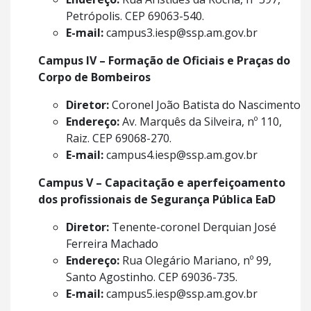
Petrópolis. CEP 69063-540.
E-mail:
campus3.iesp@ssp.am.gov.br
Campus IV – Formação de Oficiais e Praças do
Corpo de Bombeiros
Diretor:
Coronel João Batista do Nascimento
Endereço:
Av. Marquês da Silveira, nº 110,
Raiz. CEP 69068-270.
E-mail:
campus4.iesp@ssp.am.gov.br
Campus V – Capacitação e aperfeiçoamento
dos profissionais de Segurança Pública
EaD
Diretor:
Tenente-coronel Derquian José
Ferreira Machado
Endereço:
Rua Olegário Mariano, nº 99,
Santo Agostinho. CEP 69036-735.
E-mail:
campus5.iesp@ssp.am.gov.br