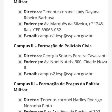
Militar
Diretora:
Tenente-coronel Lady Dayana
Ribeiro Barbosa
Endereço:
Av. Marquês da Silveira, nº 1248,
Raiz. CEP 69065-032.
E-mail:
campus1.iesp@ssp.am.gov.br
Campus II – Formação de Policiais Civis
Diretora:
Georgia Soares Pereira Cavalcanti
Endereço:
Av. Noel Nutels, 300, Cidade Nova
II.
E-mail:
campus2.iesp@ssp.am.gov.br
Campus III – Formação de Praças da Polícia
Militar
Diretor:
Tenente-coronel Harlley Rodrigo
Noronha Pinto
Endereço:
Rua Aristides da Rocha, nº 397,