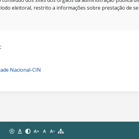
 conteúdo dos sites dos órgãos da administração pública dir
íodo eleitoral, restrito a informações sobre prestação de se
:
dade Nacional-CIN