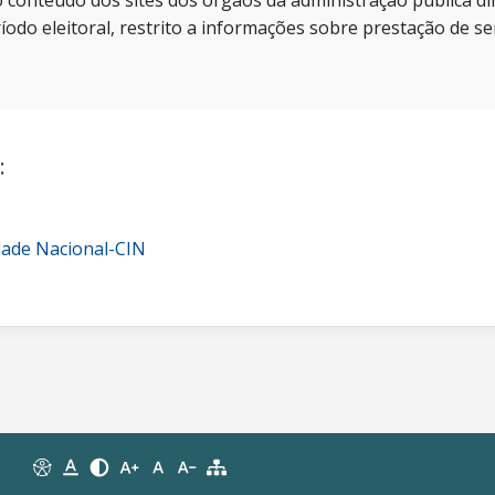
 conteúdo dos sites dos órgãos da administração pública dir
íodo eleitoral, restrito a informações sobre prestação de se
:
dade Nacional-CIN