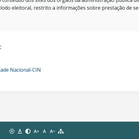
 conteúdo dos sites dos órgãos da administração pública dir
íodo eleitoral, restrito a informações sobre prestação de se
:
dade Nacional-CIN