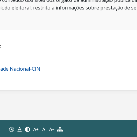
 conteúdo dos sites dos órgãos da administração pública dir
íodo eleitoral, restrito a informações sobre prestação de se
:
dade Nacional-CIN